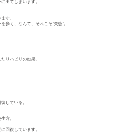
外に出てしまいます。
います。
を歩く、なんて、それこそ“失態”。
れたリハビリの効果。
回復している。
先生方。
実に回復しています。