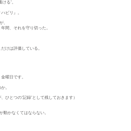
書ける”。
リハビリ』。
が、
１年間、それを守り切った。
こだけは評価している。
。金曜日です。
のか。
、ひとつの“記録”として残しておきます）
”が動かなくてはならない。