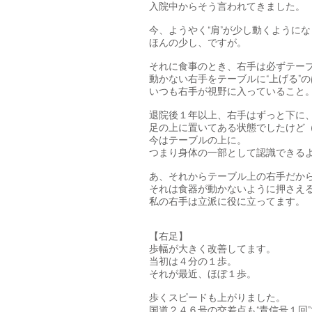
入院中からそう言われてきました。
今、ようやく“肩”が少し動くように
ほんの少し、ですが。
それに食事のとき、右手は必ずテー
動かない右手をテーブルに“上げる”
いつも右手が視野に入っていること
退院後１年以上、右手はずっと下に
足の上に置いてある状態でしたけど
今はテーブルの上に。
つまり身体の一部として認識できる
あ、それからテーブル上の右手だか
それは食器が動かないように押さえ
私の右手は立派に役に立ってます。
【右足】
歩幅が大きく改善してます。
当初は４分の１歩。
それが最近、ほぼ１歩。
歩くスピードも上がりました。
国道２４６号の交差点も“青信号１回