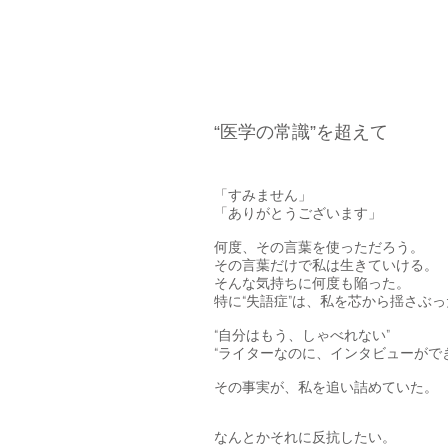
​脳が
どこかに・・・
“医学の常識”を超えて
「すみません」
「ありがとうございます」
何度、その言葉を使っただろう。
その言葉だけで私は生きていける。
そんな気持ちに何度も陥った。
特に“失語症”は、私を芯から揺さぶっ
“自分はもう、しゃべれない”
“ライターなのに、インタビューがで
その事実が、私を追い詰めていた。
なんとかそれに反抗したい。