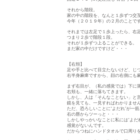
それから階段。
家の中の階段を、なんと１歩ずつ交
今年（２０１９年）の２月のことで
それまでは左足で１歩上ったら、右
つまり２歩で階段１段。
それが１歩ずつ上ることができる。
まだ家の中だけですけど・・・
【右頬】
足や手と比べて目立たないけど、じ
右半身麻痺ですから、顔の右側にも
まず右目が、（私の感覚では）下に
右頬も、一緒に落ちてきます。
しかし、人は「そんなことない」と
鏡を見ても、一見すればわかりませ
ただ、恐ろしいことに“よだれ”が一筋
右の唇からツーっと・・・
しかしやっかいなことに私には“よだ
感覚がないんです。
だからつねにハンドタオルで口周り