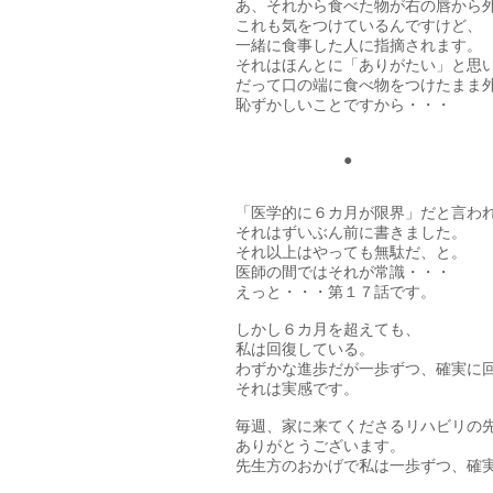
あ、それから食べた物が右の唇から
これも気をつけているんですけど、
一緒に食事した人に指摘されます。
それはほんとに「ありがたい」と思
だって口の端に食べ物をつけたまま外
恥ずかしいことですから・・・
​ ●
「医学的に６カ月が限界」だと言わ
それはずいぶん前に書きました。
それ以上はやっても無駄だ、と。
​医師の間ではそれが常識・・・
えっと・・・第１７話です。
しかし６カ月を超えても、
私は回復している。
わずかな進歩だが一歩ずつ、確実に
それは実感です。
毎週、家に来てくださるリハビリの
ありがとうございます。
先生方のおかげで私は一歩ずつ、確