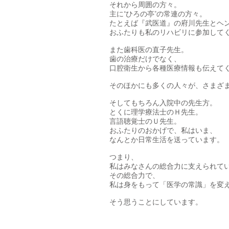
それから周囲の方々。
主に“ひろの亭”の常連の方々。
たとえば『武医道』の府川先生とヘ
おふたりも私のリハビリに参加して
また歯科医の直子先生。
歯の治療だけでなく、
口腔衛生から各種医療情報も伝えて
そのほかにも多くの人々が、さまざ
そしてもちろん入院中の先生方。
とくに理学療法士のＨ先生。
言語聴覚士のＵ先生。
おふたりのおかげで、私はいま、
なんとか日常生活を送っています。
つまり、
私はみなさんの総合力に支えられて
その総合力で、
私は身をもって「医学の常識」を変
そう思うことにしています。