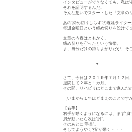
インタビューができなくても、私は“
それを証明するんだ。
そんな想いでスタートした『文章の
あの“締め切りしらず”の遅延ライター
毎週金曜日という締め切りを設けて
文章の内容はともかく、
締め切りを守ったという快挙。
ま、自分だけの独りよがりだが、そ
●
さて、今日は２０１９年７月１２日
退院して２年と１カ月。
その間、リハビリはどこまで進んだ
（いまから１年ほどまえのことですが
【右手】
右手が動くようになるには、まず“肩
肩が動いたら次は“肘”。
そのあとに“手首”。
そしてようやく“指”が動く・・・