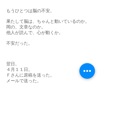
もうひとつは脳の不安。
果たして脳は、ちゃんと動いているのか。
岡の、文章なのか。
他人が読んで、心が動くか。
不安だった。
翌日。
４月１１日。
Ｆさんに原稿を送った。
メールで送った。
覚悟を決めて、送った。
それからがたいへんである。
もし「気に入らない」と言われたらどうしよ
う。
「あ、まだ、だめなのね」
そう思われていたらどうしよう・・・
ライターは、小心者なのだ。