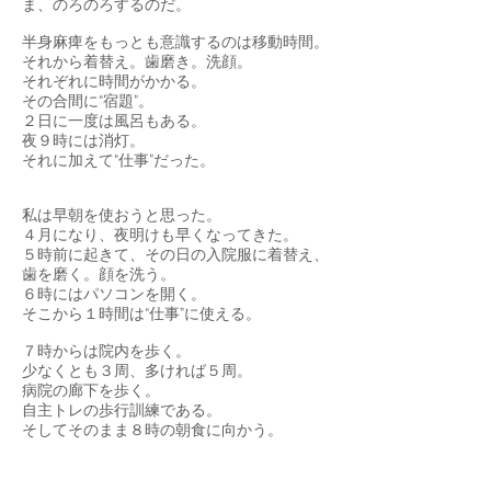
ま、のろのろするのだ。
半身麻痺をもっとも意識するのは移動時間。
それから着替え。歯磨き。洗顔。
それぞれに時間がかかる。
その合間に“宿題”。
２日に一度は風呂もある。
夜９時には消灯。
それに加えて“仕事”だった。
私は早朝を使おうと思った。
４月になり、夜明けも早くなってきた。
５時前に起きて、その日の入院服に着替え、
歯を磨く。顔を洗う。
６時にはパソコンを開く。
そこから１時間は“仕事”に使える。
７時からは院内を歩く。
少なくとも３周、多ければ５周。
病院の廊下を歩く。
自主トレの歩行訓練である。
そしてそのまま８時の朝食に向かう。